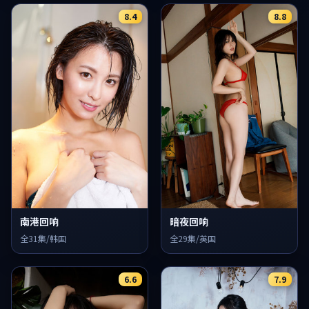
8.4
8.8
南港回响
暗夜回响
全31集/韩国
全29集/英国
6.6
7.9