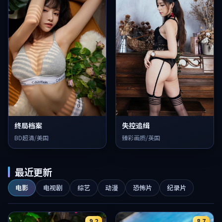
终局档案
失控追缉
BD超清/美国
臻彩画质/英国
最近更新
电影
电视剧
综艺
动漫
恐怖片
纪录片
9.2
8.7