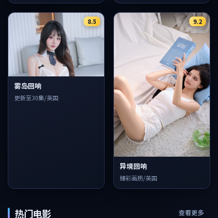
8.5
9.2
雾岛回响
更新至30集/英国
异境回响
臻彩画质/英国
热门电影
查看更多