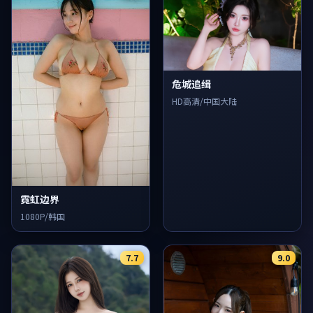
危城追缉
HD高清/中国大陆
霓虹边界
1080P/韩国
7.7
9.0