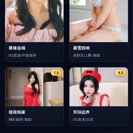
寒锋追缉
暴雪回响
BD超清/中国香港
更新至11集/美国
7.5
9.5
暗夜档案
天际边界
臻彩画质/美国
HD高清/日本