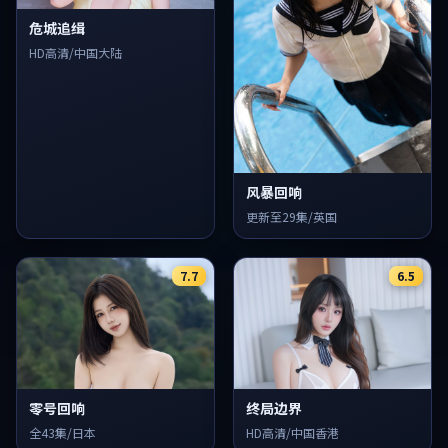
危城追缉
HD高清/中国大陆
风暴回响
更新至29集/英国
7.7
6.5
零号回响
终局边界
全43集/日本
HD高清/中国香港