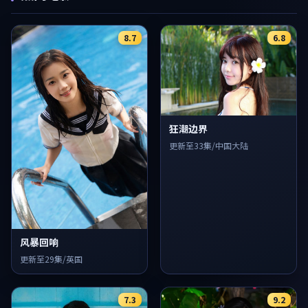
8.7
6.8
狂潮边界
更新至33集/中国大陆
风暴回响
更新至29集/英国
7.3
9.2