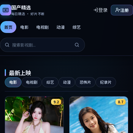
国产精选
登录
注册
每日精选 · 好片不断
首页
电影
电视剧
动漫
综艺
国产精选免费影片
最新上映
电影
电视剧
综艺
动漫
恐怖片
纪录片
9.2
8.7