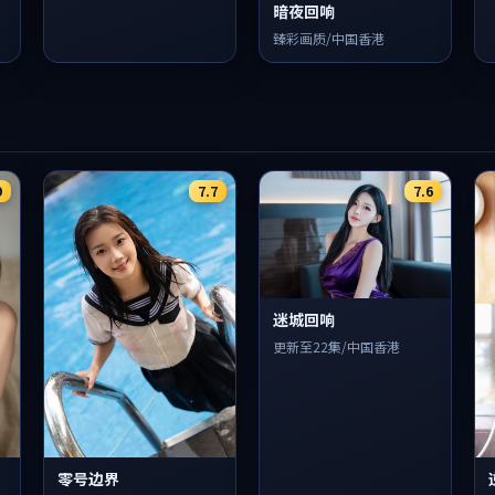
暗夜回响
臻彩画质/中国香港
9
7.7
7.6
迷城回响
更新至22集/中国香港
零号边界