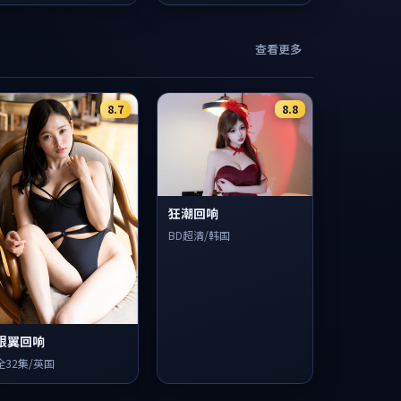
查看更多
8.7
8.8
狂潮回响
BD超清/韩国
银翼回响
全32集/英国