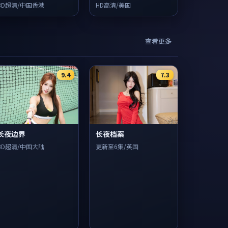
BD超清/中国香港
HD高清/美国
查看更多
9.4
7.3
长夜边界
长夜档案
BD超清/中国大陆
更新至6集/英国