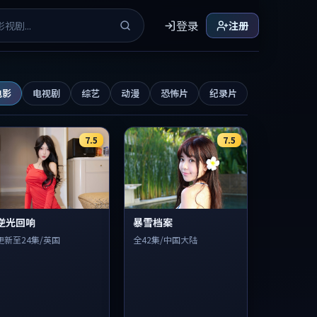
登录
注册
电影
电视剧
综艺
动漫
恐怖片
纪录片
7.5
7.5
逆光回响
暴雪档案
更新至24集/英国
全42集/中国大陆