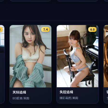
2
7.4
6.0
失控追缉
天际追缉
臻彩画质/美国
BD超清/英国