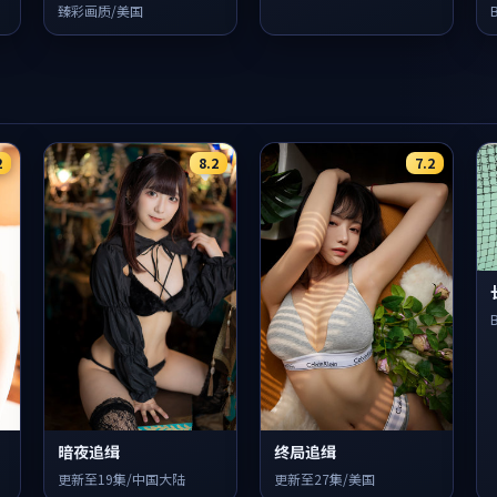
臻彩画质/美国
2
8.2
7.2
暗夜追缉
终局追缉
更新至19集/中国大陆
更新至27集/美国