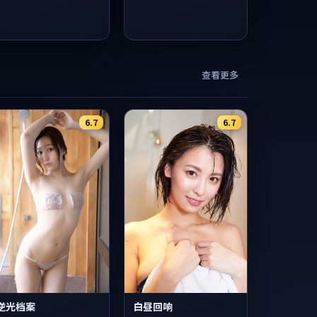
查看更多
6.7
6.7
逆光档案
白昼回响