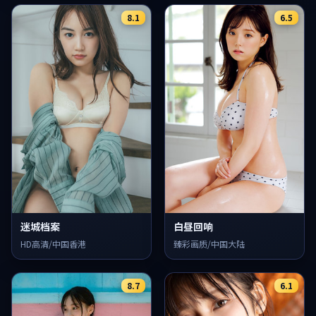
8.1
6.5
迷城档案
白昼回响
HD高清/中国香港
臻彩画质/中国大陆
8.7
6.1