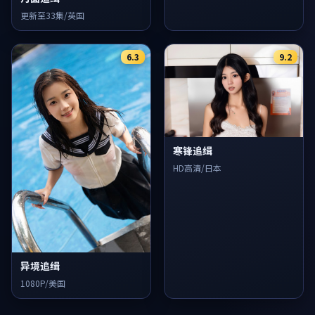
更新至33集/英国
6.3
9.2
寒锋追缉
HD高清/日本
异境追缉
1080P/美国