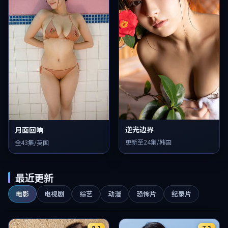
逆光边界
月面回响
更新至24集/韩国
全43集/英国
最近更新
电影
电视剧
综艺
动漫
恐怖片
纪录片
8.1
7.3