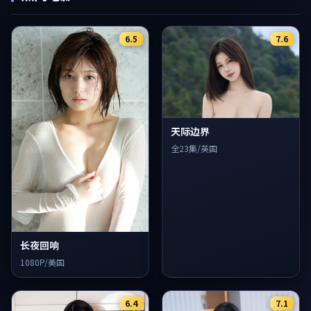
6.5
7.6
天际边界
全23集/英国
长夜回响
1080P/美国
6.4
7.1