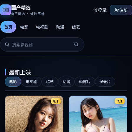
国产精选
登录
注册
每日精选 · 好片不断
首页
电影
电视剧
动漫
综艺
国产精选免费影片
最新上映
电影
电视剧
综艺
动漫
恐怖片
纪录片
8.1
7.3