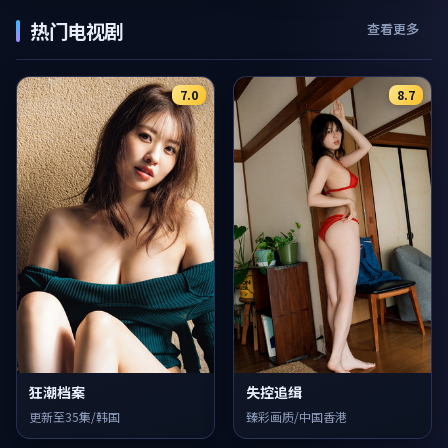
热门电视剧
查看更多
7.0
8.7
狂潮档案
失控追缉
更新至35集/韩国
臻彩画质/中国香港