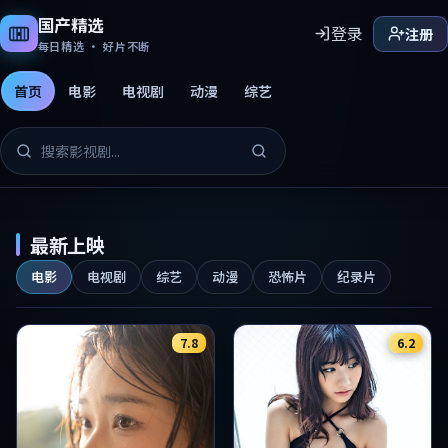
国产精选
登录
注册
每日精选 · 好片不断
首页
电影
电视剧
动漫
综艺
国产精选免费影片
最新上映
电影
电视剧
综艺
动漫
恐怖片
纪录片
7.8
6.2