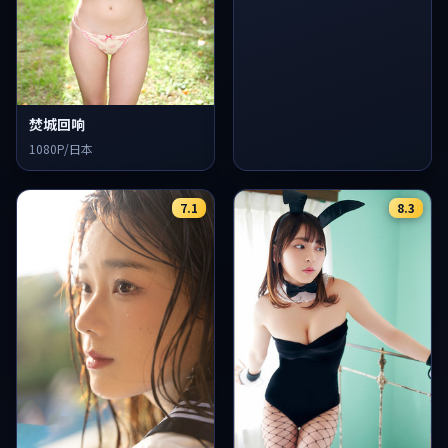
焚城回响
1080P/日本
7.1
8.3