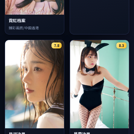
霓虹档案
臻彩画质/中国香港
7.8
8.3
暴雪边界