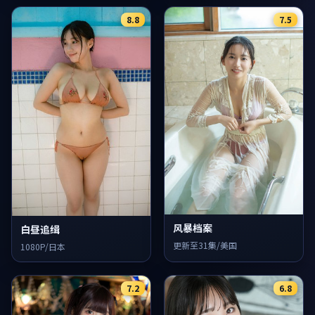
8.8
7.5
风暴档案
白昼追缉
更新至31集/美国
1080P/日本
7.2
6.8