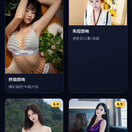
失控回响
更新至31集/英国
终局回响
臻彩画质/中国大陆
6.4
6.9